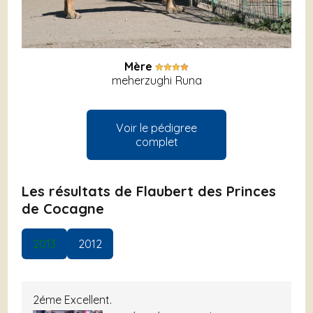
Mère
meherzughi Runa
Voir le pédigree
complet
Les résultats de Flaubert des Princes
de Cocagne
2013
2012
2éme Excellent.