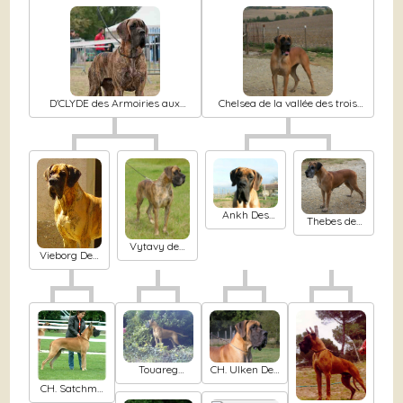
D'CLYDE des Armoiries aux
Chelsea de la vallée des trois
Têtes d'Or
lacs
Ankh Des
Thebes des
Terres De La
Armoiries
Rairie
Vytavy des
aux Têtes
Vieborg Des
Armoiries
d'Or
Terres De La
aux Têtes
Rairie
d'Or
Touareg
CH. Ulken Des
d'Iskandar
brumes de la
CH. Satchmo
vallée du cher
Des Terres De