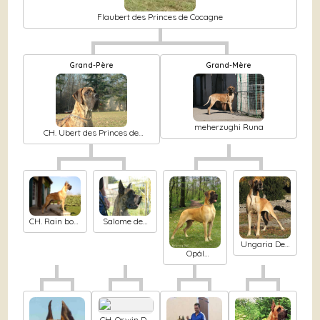
Flaubert des Princes de Cocagne
Grand-Père
Grand-Mère
meherzughi Runa
CH. Ubert des Princes de
Cocagne
CH. Rain bow
Salome des
Des Terres
Princes de
De La Rairie
Cocagne
Ungaria Des
Opál
petites
meherzugi
verniéres
CH. Orwin De