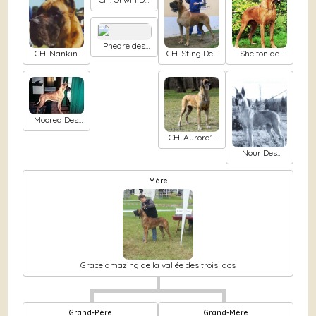
baussanque
Phedre des
CH. Nankin
CH. Sting Des
Shelton de
Princes de
Des Terres De
petites
Montbreuil
Cocagne
La Rairie
verniéres
Moorea Des
Terres De La
CH. Aurora's
Rairie
hope aida
Nour Des
petites
verniéres
Mère
Grace amazing de la vallée des trois lacs
Grand-Père
Grand-Mère