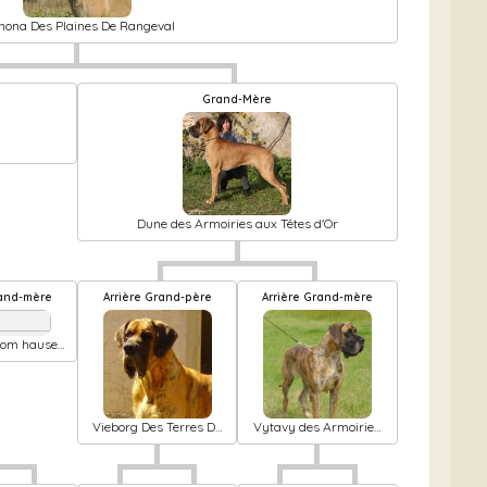
nona Des Plaines De Rangeval
Grand-Mère
Dune des Armoiries aux Têtes d'Or
Grand-mère
Arrière Grand-père
Arrière Grand-mère
 vom hause
ert
Vieborg Des Terres De
Vytavy des Armoiries
La Rairie
aux Têtes d'Or