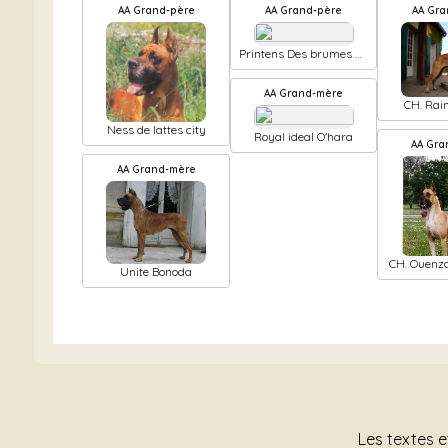
AA Grand-père
AA Grand-père
AA Gr
Printens Des brumes de
la vallée du cher
AA Grand-mère
CH. Rai
Terres D
Ness de lattes city
Royal ideal O'hara
AA Gr
AA Grand-mère
CH. Ouenza
Unite Bonoda
Ro
Les textes e