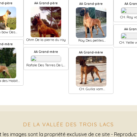
and-père
AA Grand-père
AA Grand-père
AA Gra
CH. Roy 
raw
AA Gra
n bow Des
e La Rairie
Ohm De la pierre du roy
Roy Des petites
CH. Yette
and-mère
verniéres
raw
AA Grand-mère
AA Grand-mère
Rafale Des Terres De La
Rairie
 des Habits
uges
CH. Guilia vom
hospodar
DE LA VALLÉE DES TROIS LACS
t les images sont la propriété exclusive de ce site - Reproduct