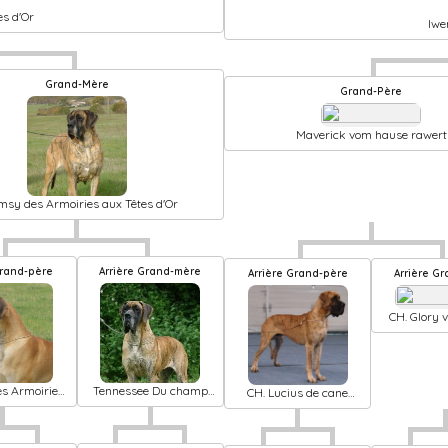
s d'Or
Iwe
Grand-Mère
Grand-Père
Maverick vom hause rawert
sy des Armoiries aux Têtes d'Or
 Grand-père
Arrière Grand-mère
Arrière Grand-père
Arrière 
CH. Glory
raw
es Armoiries
Tennessee Du champ
CH. Lucius de cane
tes d'Or
des dames
nobile