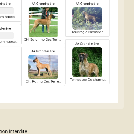
nd-père
AA Grand-père
AA Grand-père
vom hause
ert
nd-mère
Touareg d'Iskandar
CH. Satchmo Des Terres
 vom hause
De La Rairie
AA Grand-mère
ert
AA Grand-mère
Tennessee Du champ
CH. Ratina Des Terres
des dames
De La Rairie
ion Interdite