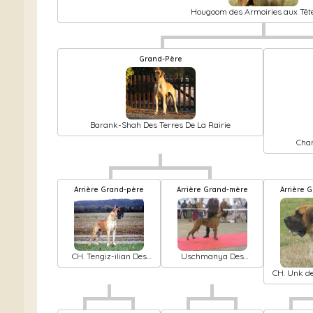
Hougoom des Armoiries aux Tête
Grand-Père
Barank-Shah Des Terres De La Rairie
Cham
Arrière Grand-père
Arrière Grand-mère
Arrière
Uschmanya Des
CH. Tengiz-ilian Des
brumes de la vallée du
Terres De La Rairie
CH. Unk d
cher
aux Tê